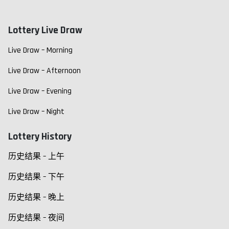
Lottery Live Draw
Live Draw – Morning
Live Draw – Afternoon
Live Draw – Evening
Live Draw – Night
Lottery History
历史结果 – 上午
历史结果 – 下午
历史结果 – 晚上
历史结果 – 夜间